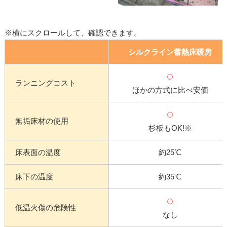
※横にスクロールして、確認できます。
シルクライン蓄熱床暖房
○
ランニングコスト
ほかの方式に比べ安価
○
無垢床材の使用
杉板もOK!※
床表面の温度
約25℃
床下の温度
約35℃
○
低温火傷の危険性
なし